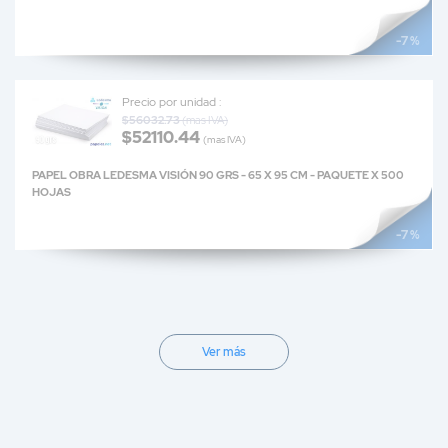
-7 %
Precio por unidad :
$56032.73
(mas IVA)
$52110.44
(mas IVA)
PAPEL OBRA LEDESMA VISIÓN 90 GRS - 65 X 95 CM - PAQUETE X 500
HOJAS
-7 %
Ver más