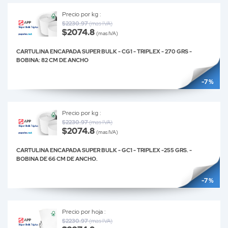
Precio por kg :
$2230.97
(mas IVA)
$2074.8
(mas IVA)
CARTULINA ENCAPADA SUPER BULK - CG1 - TRIPLEX - 270 GRS -
BOBINA: 82 CM DE ANCHO
-7 %
Precio por kg :
$2230.97
(mas IVA)
$2074.8
(mas IVA)
CARTULINA ENCAPADA SUPER BULK - GC1 - TRIPLEX -255 GRS. -
BOBINA DE 66 CM DE ANCHO.
-7 %
Precio por hoja :
$2230.97
(mas IVA)