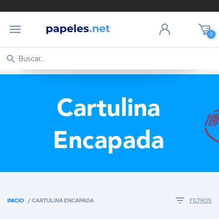
0
INICIO
/ CARTULINA ENCAPADA
FILTROS