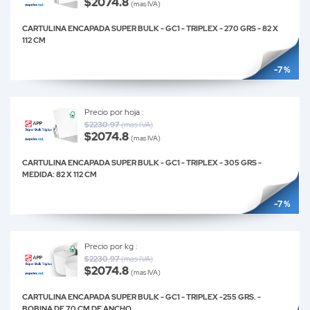
$2074.8
(mas IVA)
CARTULINA ENCAPADA SUPER BULK - GC1 - TRIPLEX - 270 GRS - 82 X
112 CM
-7 %
Precio por hoja :
$2230.97
(mas IVA)
$2074.8
(mas IVA)
CARTULINA ENCAPADA SUPER BULK - GC1 - TRIPLEX - 305 GRS -
MEDIDA: 82 X 112 CM
-7 %
Precio por kg :
$2230.97
(mas IVA)
$2074.8
(mas IVA)
CARTULINA ENCAPADA SUPER BULK - GC1 - TRIPLEX -255 GRS. -
BOBINA DE 70 CM DE ANCHO.