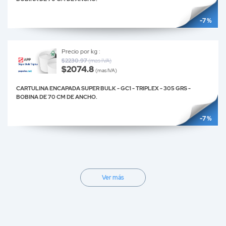
-7 %
Precio por kg :
$2230.97
(mas IVA)
$2074.8
(mas IVA)
CARTULINA ENCAPADA SUPER BULK - GC1 - TRIPLEX - 305 GRS -
BOBINA DE 70 CM DE ANCHO.
-7 %
Ver más