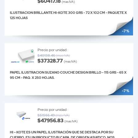
$60417.18
(mas IVA)
ILUSTRACION BRILLANTE HI-KOTE 300 GRS - 72 X 102 CM - PAQUETE X
125 HOJAS
-7 %
Precio por unidad :
$40138.46
(mas IVA)
$37328.77
(mas IVA)
PAPEL ILUSTRACION SUZANO COUCHE DESIGN BRILLO - 115 GRS - 65 X
95 CM - PAQ. X 250 HOJAS.
-7 %
Precio por unidad :
$51566.49
(mas IVA)
$47956.83
(mas IVA)
HI – KOTE ES UN PAPEL ILUSTRACIÓN QUE SE DESTACA POR SU
CUERPO. ES UN PRODUCTO BI CAPA, DE ORIGEN ASIATICO. NOS