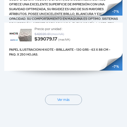
OFRECE UNA EXCELENTE SUPERFICIE DE IMPRESIÓN CON UNA
SUAVIDAD OPTIMIZADA, SU RIGIDEZ ES UNO DE SUS MAYORES
-7 %
ATRIBUTOS. POSEE UN EXCELENTE BRILLO, BLANCURA Y EXCELENTE
OPACIDAD. SU COMPORTAMIENTO EN MAQUINA ES OPTIMO. SISTEMAS
DE IMPRESIÓN: OFFSET, ROTOGRAVADO, FLEXOGRAFÍA, LASER, ETC.
USOS Y APLICACIONES: ALMANAQUES, TARJETAS, BROCHURES,
Precio por unidad :
REPORTES ANUALES, ETC.
$42020.61
(mas IVA)
$39079.17
(mas IVA)
PAPEL ILUSTRACION HI KOTE - BRILLANTE - 130 GRS - 63 X 88 CM -
PAQ. X 250 HOJAS.
-7 %
Ver más