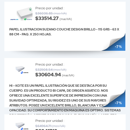
Precio por unidad :
$36036.85
(mas IVA)
$33514.27
(mas IVA)
PAPEL ILUSTRACION SUZANO COUCHE DESIGN BRILLO - 115 GRS - 63 X
88 CM - PAQ. X 250 HOJAS.
-7 %
Precio por unidad :
$32908.54
(mas IVA)
$30604.94
(mas IVA)
HI – KOTE ES UN PAPEL ILUSTRACIÓN QUE SE DESTACA POR SU
CUERPO. ES UN PRODUCTO BI CAPA, DE ORIGEN ASIATICO. NOS
OFRECE UNA EXCELENTE SUPERFICIE DE IMPRESIÓN CON UNA
SUAVIDAD OPTIMIZADA, SU RIGIDEZ ES UNO DE SUS MAYORES
-7 %
ATRIBUTOS. POSEE UN EXCELENTE BRILLO, BLANCURA Y EXCELENTE
OPACIDAD. SU COMPORTAMIENTO EN MAQUINA ES OPTIMO. SISTEMAS
DE IMPRESIÓN: OFFSET, ROTOGRAVADO, FLEXOGRAFÍA, LASER, ETC.
USOS Y APLICACIONES: ALMANAQUES, TARJETAS, BROCHURES,
Precio por unidad :
REPORTES ANUALES, ETC.
$64964.71
(mas IVA)